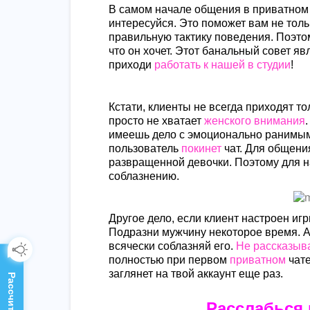
В самом начале общения в приватном 
интересуйся. Это поможет вам не тол
правильную тактику поведения. Поэто
что он хочет. Этот банальный совет я
приходи
работать к нашей в студии
!
Кстати, клиенты не всегда приходят т
просто не хватает
женского внимания
имеешь дело с эмоционально ранимы
пользователь
покинет
чат. Для общения
развращенной девочки. Поэтому для на
соблазнению.
Другое дело, если клиент настроен иг
Подразни мужчину некоторое время. А
всячески соблазняй его.
Не рассказыв
полностью при первом
приватном
чате
заглянет на твой аккаунт еще раз.
Расслабься 