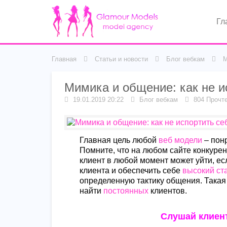
Гл
Главная
Статьи и новости
Блог вебкам
М
Мимика и общение: как не и
19.01.2019 20:22
Блог вебкам
804 Прочт
Главная цель любой
веб модели
– понр
Помните, что на любом сайте конкуре
клиент в любой момент может уйти, ес
клиента и обеспечить себе
высокий ст
определенную тактику общения. Такая
найти
постоянных
клиентов.
Слушай клиент