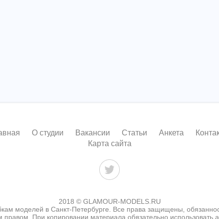
авная
О студии
Вакансии
Статьи
Анкета
Конта
Карта сайта
2018 © GLAMOUR-MODELS.RU
бкам моделей в Санкт-Петербурге. Все права защищены, обязанно
 правом. При копировании материала обязательно использовать ак