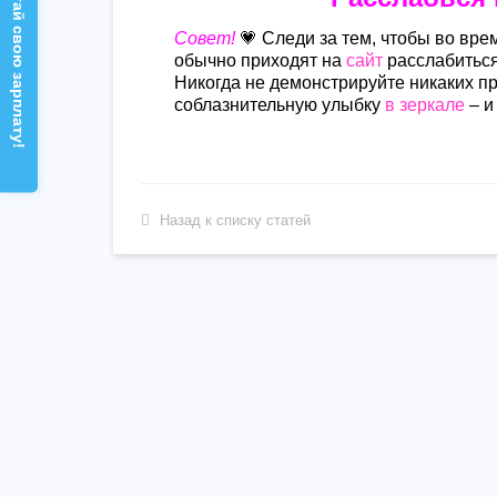
Рассчитай свою зарплату!
Совет!
💗 Следи за тем, чтобы во вр
обычно приходят на
сайт
расслабиться
Никогда не демонстрируйте никаких п
соблазнительную улыбку
в зеркале
– и
Назад к списку статей