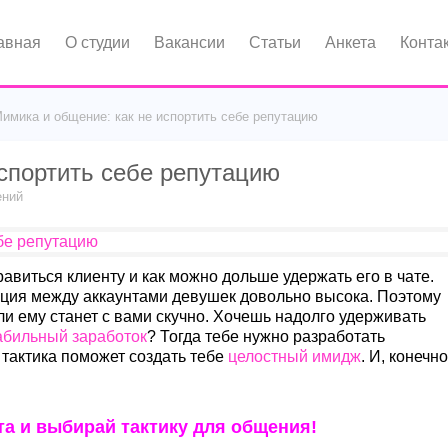
авная
О студии
Вакансии
Статьи
Анкета
Конта
имика и общение: как не испортить себе репутацию
спортить себе репутацию
ений
авиться клиенту и как можно дольше удержать его в чате.
нция между аккаунтами девушек довольно высока. Поэтому
ли ему станет с вами скучно. Хочешь надолго удерживать
абильный заработок
? Тогда тебе нужно разработать
 тактика поможет создать тебе
целостный имидж
. И, конечно
а и выбирай тактику для общения!