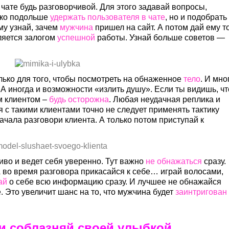
чате будь разговорчивой. Для этого задавай вопросы,
ько подольше
удержать пользователя в чате
, но и подобрать
му узнай, зачем
мужчина
пришел на сайт. А потом дай ему то
вляется залогом
успешной
работы. Узнай больше советов —
олько для того, чтобы посмотреть на обнаженное
тело
. И мно
. А иногда и возможности «излить душу». Если ты видишь, чт
м клиентом –
будь осторожна
. Любая неудачная реплика и
 с такими клиентами точно не следует применять тактику
чала разговори клиента. А только потом приступай к
риво и ведет себя уверенно. Тут важно
не обнажаться
сразу.
 во время разговора прикасайся к себе… играй волосами,
ай
о себе всю информацию сразу. И лучшее не обнажайся
. Это увеличит шанс на то, что мужчина будет
заинтригован
и соблазняй своей улыбкой