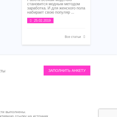
становится модным методом
заработка. И для женского пола
набирает свою популяр ...
25.02.2019
Все статьи
ЗАПОЛНИТЬ АНКЕТУ
кты
сти выполнены.
тивную ссылку на источник.