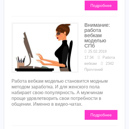
Подробнее
Внимание:
работа
вебкам
моделью
СПб
25.02.2019
17:34
Работа
вебкам
2342
Прочтений
Работа вебкам моделью становится модным
методом заработка. И для женского пола
набирает свою популярность. А мужчинам
проще удовлетворить свои потребности в
общении. Именно в видео-чатах.
Подробнее