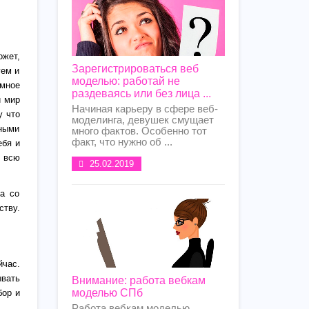
ожет,
Зарегистрироваться веб
уем и
моделью: работай не
мное
раздеваясь или без лица ...
й мир
Начиная карьеру в сфере веб-
у что
моделинга, девушек смущает
сными
много фактов. Особенно тот
факт, что нужно об ...
ебя и
ь всю
25.02.2019
та со
тву.
йчас.
ывать
Внимание: работа вебкам
моделью СПб
бор и
Работа вебкам моделью