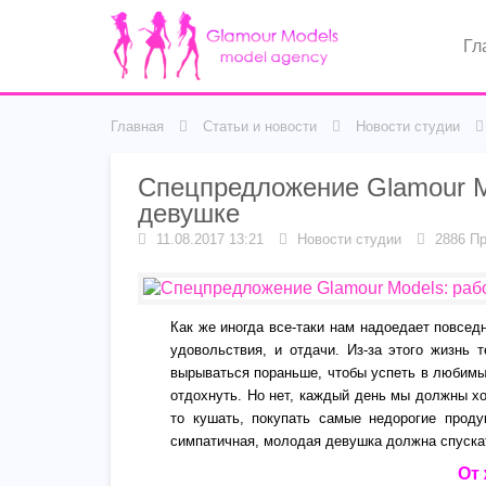
Гл
Главная
Статьи и новости
Новости студии
Спецпредложение Glamour M
девушке
11.08.2017 13:21
Новости студии
2886 Пр
Как же иногда все-таки нам надоедает повсед
удовольствия, и отдачи. Из-за этого жизнь 
вырываться пораньше, чтобы успеть в любимы
отдохнуть. Но нет, каждый день мы должны хо
то кушать, покупать самые недорогие прод
симпатичная, молодая девушка должна спуска
От