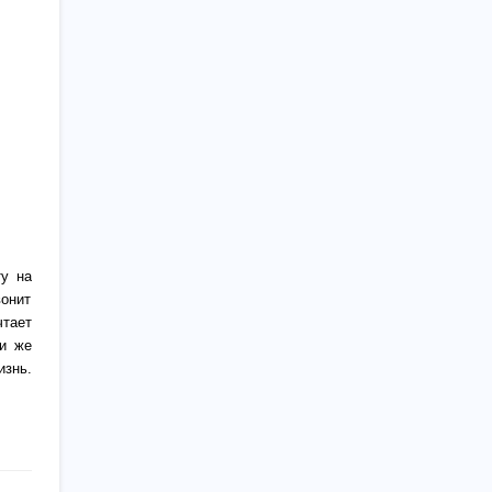
ту на
вонит
чтает
ли же
изнь.