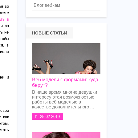
Блог вебкам
бя во
ожете
ать в
ся за
ть не
НОВЫЕ СТАТЬИ
чтобы
ся, в
числе
зни и
Веб модели с формами: куда
берут?
В наше время многие девушки
интересуются возможностью
работы веб моделью в
качестве дополнительного ...
 свой
25.02.2019
и как
этом,
стать