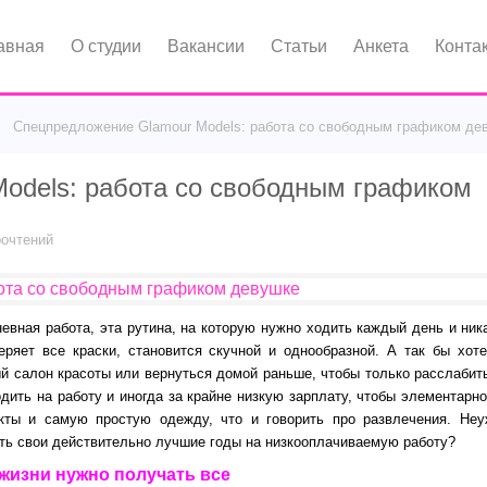
авная
О студии
Вакансии
Статьи
Анкета
Конта
Спецпредложение Glamour Models: работа со свободным графиком де
odels: работа со свободным графиком
очтений
невная работа, эта рутина, на которую нужно ходить каждый день и ник
теряет все краски, становится скучной и однообразной. А так бы хот
й салон красоты или вернуться домой раньше, чтобы только расслабит
дить на работу и иногда за крайне низкую зарплату, чтобы элементарно
укты и самую простую одежду, что и говорить про развлечения. Не
ть свои действительно лучшие годы на низкооплачиваемую работу?
 жизни нужно получать все