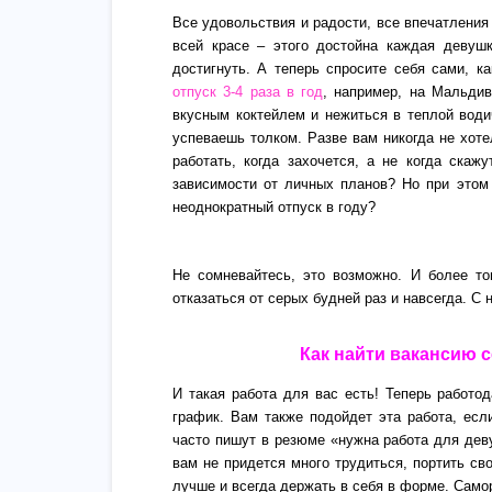
Все удовольствия и радости, все впечатления
всей красе – этого достойна каждая девушк
достигнуть. А теперь спросите себя сами, к
отпуск 3-4 раза в год
, например, на Мальди
вкусным коктейлем и нежиться в теплой води
успеваешь толком. Разве вам никогда не хоте
работать, когда захочется, а не когда скаж
зависимости от личных планов? Но при этом 
неоднократный отпуск в году?
Не сомневайтесь, это возможно. И более то
отказаться от серых будней раз и навсегда. С
Как найти вакансию 
И такая работа для вас есть! Теперь работо
график. Вам также подойдет эта работа, есл
часто пишут в резюме «нужна работа для деву
вам не придется много трудиться, портить св
лучше и всегда держать в себя в форме. Само