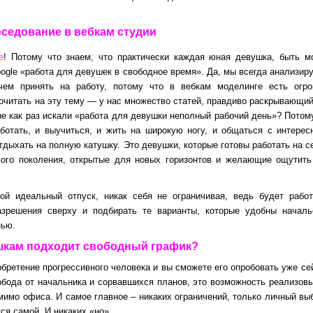
седование в вебкам студии
е
! Потому что знаем, что практически каждая юная девушка, быть м
oogle «работа для девушек в свободное время». Да, мы всегда анализир
ем принять на работу, потому что в вебкам моделинге есть огро
читать на эту тему — у нас множество статей, правдиво раскрывающи
е как раз искали «работа для девушки неполный рабочий день»? Потом
аботать, и выучиться, и жить на широкую ногу, и общаться с интере
тдыхать на полную катушку. Это девушки, которые готовы работать на с
вого поколения, открытые для новых горизонтов и желающие ощутит
ой идеальный отпуск, никак себя не ограничивая, ведь будет рабо
зрешения сверху и подбирать те варианты, которые удобны начальс
нью.
шкам подходит свободный график?
обретение прогрессивного человека и вы сможете его опробовать уже се
обода от начальника и сорвавшихся планов, это возможность реализов
омимо офиса. И самое главное – никаких ограничений, только личный вы
ся самой. И никаких «но».