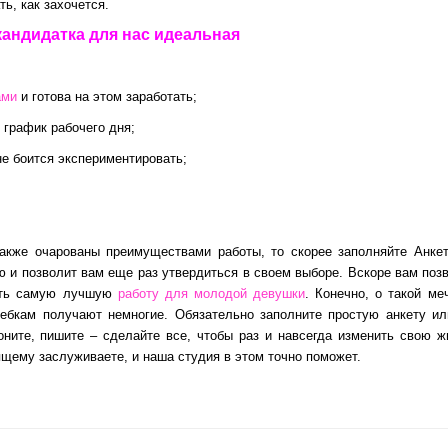
ь, как захочется.
кандидатка для нас идеальная
ами
и готова на этом заработать;
график рабочего дня;
е боится экспериментировать;
акже очарованы преимуществами работы, то скорее заполняйте Анке
 и позволит вам еще раз утвердиться в своем выборе. Вскоре вам поз
вать самую лучшую
работу для молодой девушки
. Конечно, о такой ме
ебкам получают немногие. Обязательно заполните простую анкету и
оните, пишите – сделайте все, чтобы раз и навсегда изменить свою ж
ящему заслуживаете, и наша студия в этом точно поможет.