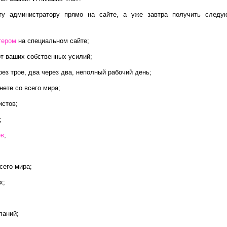
ту администратору прямо на сайте, а уже завтра получить следу
тером
на специальном сайте;
от ваших собственных усилий;
ерез трое, два через два, неполный рабочий день;
ете со всего мира;
истов;
;
ов
;
сего мира;
х;
ланий;