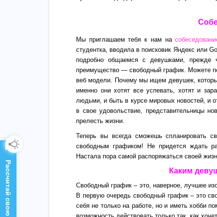
Собе
Мы приглашаем тебя к нам на
собеседовани
студентка, вводила в поисковик Яндекс или G
подробно общаемся с девушками, прежде ч
преимущество — свободный график. Можете по
веб модели. Почему мы ищем девушек, которы
именно они хотят все успевать, хотят и зар
людьми, и быть в курсе мировых новостей, и о
в свое удовольствие, представительницы но
прелесть жизни.
Теперь вы всегда сможешь спланировать св
свободным графиком! Не придется ждать ра
Настала пора самой распоряжаться своей жиз
Рассчитай свою зарплату!
Каким деву
Свободный график – это, наверное, лучшее из
В первую очередь свободный график – это св
себя не только на работе, но и иметь хобби п
возможность действовать только так, как хочет