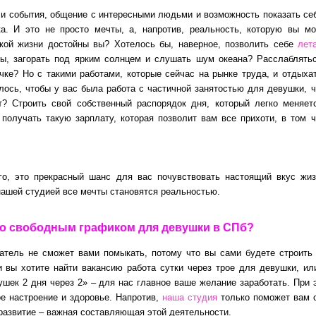
 и события, общение с интересными людьми и возможность показать се
а. И это не просто мечты, а, напротив, реальность, которую вы м
акой жизни достойны вы? Хотелось бы, наверное, позволить себе
лет
вы, загорать под ярким солнцем и слушать шум океана? Расслаблять
чке? Но с такими работами, которые сейчас на рынке труда, и отдыха
лось, чтобы у вас была работа с частичной занятостью для девушки, 
ут? Строить свой собственный распорядок дня, который легко меняет
получать такую зарплату, которая позволит вам все прихоти, в том 
го, это прекрасный шанс для вас почувствовать настоящий вкус жи
 нашей студией все мечты становятся реальностью.
со свободным графиком для девушки в СПб?
датель не сможет вами помыкать, потому что вы сами будете строить
и вы хотите найти вакансию работа сутки через трое для девушки, ил
шек 2 дня через 2» – для нас главное ваше желание заработать. При 
ое настроение и здоровье. Напротив,
наша студия
только поможет вам 
развитие – важная составляющая этой деятельности.