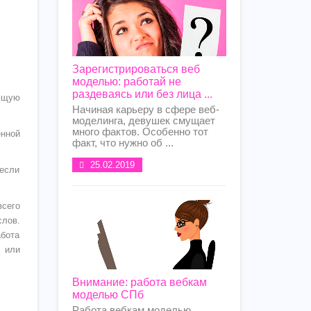
Зарегистрироваться веб
моделью: работай не
раздеваясь или без лица ...
яющую
Начиная карьеру в сфере веб-
моделинга, девушек смущает
много фактов. Особенно тот
енной
факт, что нужно об ...
25.02.2019
 если
всего
слов.
абота
е или
Внимание: работа вебкам
моделью СПб
Работа вебкам моделью