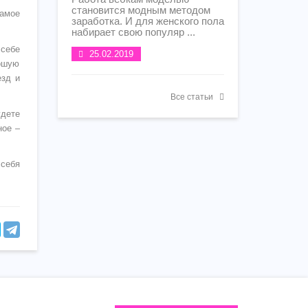
становится модным методом
самое
заработка. И для женского пола
набирает свою популяр ...
 себе
25.02.2019
рошую
езд и
Все статьи
удете
ное –
 себя