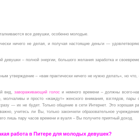
сталкиваются все девушки, особенно молодые.
тически ничего не делая, и получая настоящие деньги — удовлетвор
ой девушки – полной энергии, большого желания заработка и своеврем
ным утверждение – «вам практически ничего не нужно делать», но что,
ий вид,
завораживающий голос
и немного времени – должны всего-на
, молчаливы и просто «жаждут» женского внимания, взглядов, пары 
сразу — их не будет. Только общение в сети Интернет. Это хорошая р
важно, учитесь ли Вы, только закончили образовательное учреждени
сего лишь пару часов времени и вуаля – Вы получите приятный доход.
акая работа в Питере для молодых девушек?