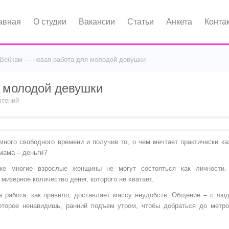
авная
О студии
Вакансии
Статьи
Анкета
Конта
Вебкам — новая работа для молодой девушки
 молодой девушки
чтений
ного свободного времени и получив то, о чем мечтает практически к
мама – деньги?
же многие взрослые женщины не могут состояться как личности.
изерное количество денег, которого не хватает.
 работа, как правило, доставляет массу неудобств. Общение – с лю
оторое ненавидишь, ранний подъем утром, чтобы добраться до метр