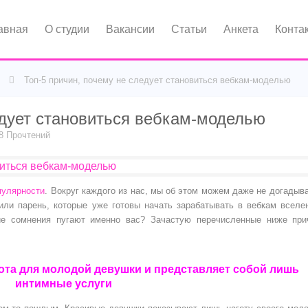
авная
О студии
Вакансии
Статьи
Анкета
Конта
Топ-5 причин, почему не следует становиться вебкам-моделью
едует становиться вебкам-моделью
8 Прочтений
пулярности
. Вокруг каждого из нас, мы об этом можем даже не догадыв
или парень, которые уже готовы начать зарабатывать в вебкам вселе
ие сомнения пугают именно вас? Зачастую перечисленные ниже при
ота для молодой девушки и представляет собой лишь
интимные услуги