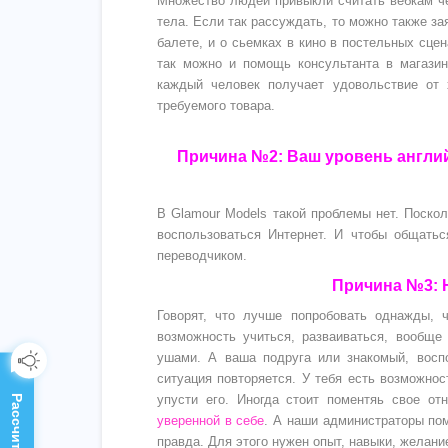
Множество людей привыкли считать вебкам ч
тела. Если так рассуждать, то можно также за
балете, и о сьемках в кино в постельных сце
так можно и помощь консультанта в магази
каждый человек получает удовольствие от 
требуемого товара.
Причина №2: Ваш уровень англий
В Glamour Models такой проблемы нет. Поско
воспользоваться Интернет. И чтобы общатьс
переводчиком.
Причина №3: 
Говорят, что лучше попробовать однажды, 
возможность учиться, разваиваться, вообще
ушами. А ваша подруга или знакомый, восп
ситуация повторяется. У тебя есть возможнос
упусти его. Иногда стоит поментяь свое от
уверенной в себе
. А наши администраторы пом
правда. Для этого нужен опыт, навыки, желани