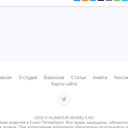
авная
О студии
Вакансии
Статьи
Анкета
Конта
Карта сайта
2018 © GLAMOUR-MODELS.RU
бкам моделей в Санкт-Петербурге. Все права защищены, обязанно
 правом. При копировании материала обязательно использовать ак