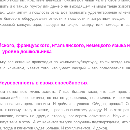
ем-то пошлым. Красивые девушки показывают лишь наготу своего мол
явить и о танцах гоу-гоу или даже о не выходящем из моды танце живота
нах. Если интим и пошлость означают приносить удовлетворение клиент
не бытового оборудования отнести к пошлости и запретным вещам. 
хорошей консультации, наводки на акцию, скидку или помощь в вы
ского, французского, итальянского, немецкого языка н
уровне дошкольника
льку все общение происходит по компьютеру/ноутбуку, то ты всегда м
я с клиентом, хватит того, что умеет каждый – это пользоваться о
Неуверенность в своих способностях
чем потом всю жизнь жалеть. У вас бывало такое, что вам предла
 какие-либо перспективы, но вы не доверились, поленились и прохл
ользовались предложением. И добились успеха. Обидно, правда? Се
ть к новому этапу в жизни, к реально высокому доходу. И на этот раз
ношение, встать на другую сторону, посмореть объективно. Научись
огут тебе в этом. А от клиентов ты уже получишь подтверждение, что 
е, тогда и клиентов будет больше. И комплиментов. И доход.