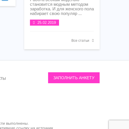
становится модным методом
заработка. И для женского пола
набирает свою популяр ...
25.02.2019
Все статьи
ЗАПОЛНИТЬ АНКЕТУ
кты
сти выполнены.
тивную ссылку на источник.