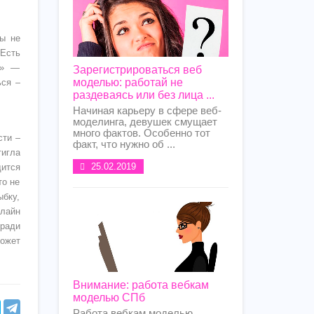
ты не
 Есть
ю» —
Зарегистрироваться веб
моделью: работай не
ься –
раздеваясь или без лица ...
Начиная карьеру в сфере веб-
моделинга, девушек смущает
много фактов. Особенно тот
сти –
факт, что нужно об ...
тигла
25.02.2019
ится
то не
бку,
нлайн
ради
может
Внимание: работа вебкам
моделью СПб
Работа вебкам моделью