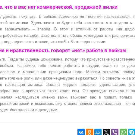
, что в вас нет коммерческой, продажной жилки
 делать, покупать. В вебкам вселенной нет понятия навязываться, 
ой косметики. Здесь никто не будет тебя заставлять что-то делать.
 и зарабатывать – вперед. В этом и отличие от работы «на дяд
Ты работаешь на себя. Зато если ты любишь командовать и распоряжат
, ведь здесь есть и такие, что любят быть подопечными.
е и нравственность говорят «нет» работе в вебкам
ги. Тогда ты будешь шокирована, потому что присутствие нравственно
вебкам. Например, тебе нельзя работать в студии, если ты не дос
человеком с моральными принципами надо. Многим актрисам приход
нять грязные роли, или даже нецензурно выражаться. Но совесть их за э
я настоящая актриса. Задача модели подарить удовольствие, улы
забрал вас в приват-чат этого хочет сам. Он приходит сначала в о
 желая насладиться именно вами, забирает вас в приват, только 
рошей актрисой и поможешь ему с исполнением этого желания – он 
 будет благодарным и доходным.