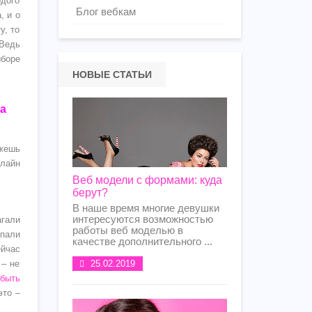
одого
Блог вебкам
, и о
у, то
Ведь
боре
НОВЫЕ СТАТЬИ
а
ожешь
нлайн
Веб модели с формами: куда
берут?
В наше время многие девушки
интересуются возможностью
гали
работы веб моделью в
опали
качестве дополнительного ...
йчас
 – не
25.02.2019
быть
это –