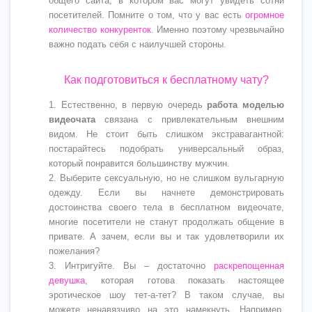
общего сайта, в котором вас могут увидеть сотни
посетителей. Помните о том, что у вас есть
огромное
количество конкуренток
. Именно поэтому чрезвычайно
важно подать себя с наилучшей стороны.
Как подготовиться к бесплатному чату?
1. Естественно, в первую очередь
работа моделью
видеочата
связана с привлекательным внешним
видом. Не стоит быть слишком экстравагантной:
постарайтесь подобрать универсальный образ,
который понравится большинству мужчин.
2. Выберите сексуальную, но не слишком вульгарную
одежду. Если вы начнете демонстрировать
достоинства своего тела в бесплатном видеочате,
многие посетители не станут продолжать общение в
привате. А зачем, если вы и так удовлетворили их
пожелания?
3. Интригуйте. Вы – достаточно
раскрепощенная
девушка
, которая готова показать настоящее
эротическое шоу тет-а-тет? В таком случае, вы
можете ненавязчиво на это намекнуть. Например,